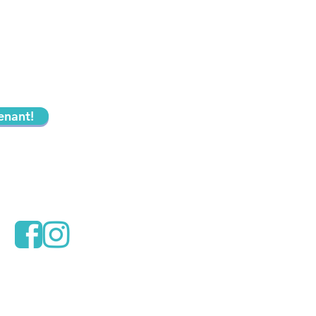
enant!