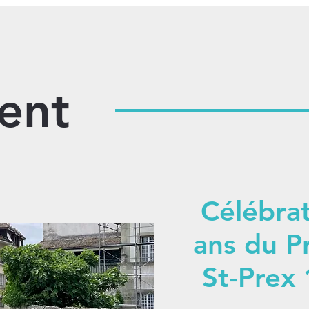
ent
Célébra
ans du P
St-Prex